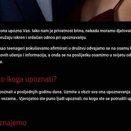
a ona upozna Vas. Iako nam je privatnost bitna, nekada moramo djelovat
pružaju iskren i srdačan odnos pri upoznavanju.
 kao teenageri pokušavamo afirmirati u društvu odvajamo se na osamu 
ovih učenja i informacija, a onda se na poslijetku osamimo u svijetu o
a.
o ikoga upoznati?
u poznali u posljednjih godinu dana. Uzmite u obzir sva ona upoznavanja
 vezama.. Vjerojatno ste puno ljudi upoznali, no koga ste se potrudili up
oznajemo