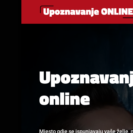
Upoznavan
online
Mjesto gdje se ispunjavaju vaše želje, m