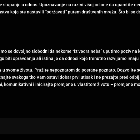
je stupanje u odnos.
Upoznavanje
na razini višoj od one da upamtite neč
tva koja ste nastavili “održavati” putem društvenih mreža. Što bi se do
amo se dovoljno slobodni da nekome “iz vedra neba” uputimo poziv na ka
 biti opravdanja ali istina je da odnosi koje trenutno razvijamo imaj
e u svome životu. Pružite nepoznatom da postane poznato. Dozvolite s
najte svakoga tko Vam ostavi dobar prvi utisak i ne prezajte pred odb
eni, komunikativni i inicirajte promjene u vlastitom životu – promjene 