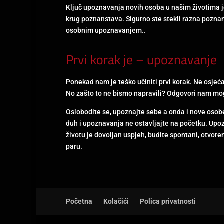
Ključ upoznavanja novih osoba u našim životima 
krug poznanstava. Sigurno ste stekli razna poznans
osobnim upoznavanjem..
Prvi korak je – upoznavanje
Ponekad nam je teško učiniti prvi korak. Ne osjeć
No zašto to ne bismo napravili? Odgovori nam mogu
Oslobodite se, upoznajte sebe a onda i nove osob
duh i upoznavanja ne ostavljajte na početku. Upoz
životu je dovoljan uspjeh, budite spontani, otvor
paru.
Početna
Kolačići
Polica privatnosti