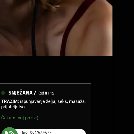
SNJEŽANA /
Kod #119
TRAŽIM:
ispunjavanje želja, seks, masaža,
prijateljstvo
Čekam tvoj poziv:)
Broj: 064/677-677