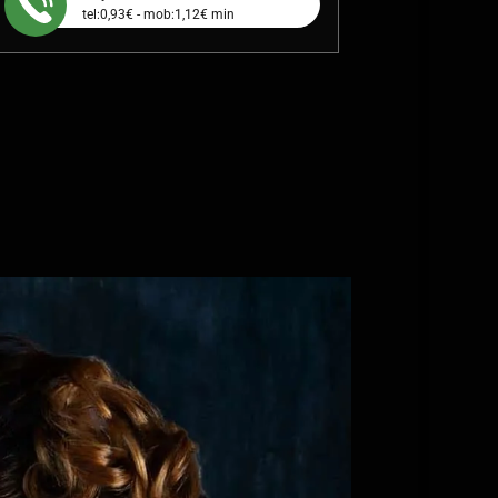
tel:0,93€ - mob:1,12€ min