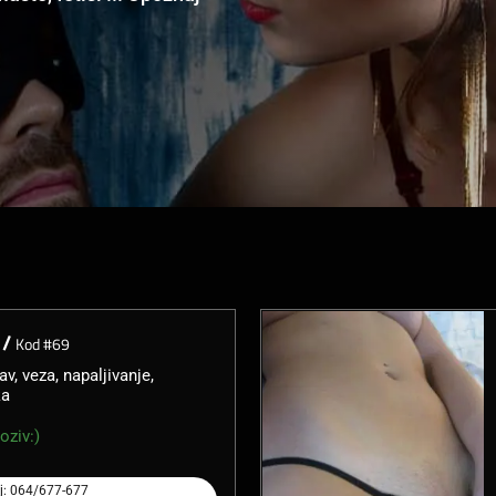
 /
Kod #69
av, veza, napaljivanje,
ka
oziv:)
j: 064/677-677