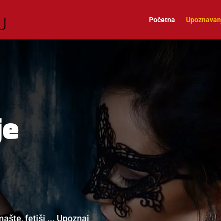
Početna
Upoznavan
je
ašte, fetiši ... Upoznaj