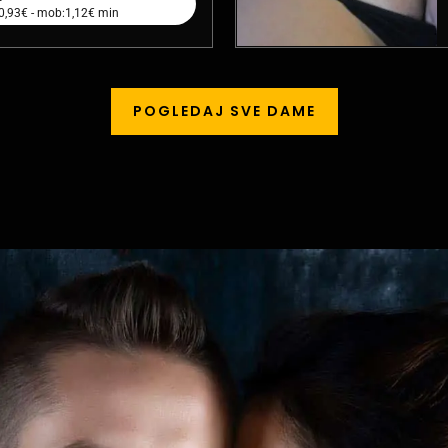
:0,93€ - mob:1,12€ min
POGLEDAJ SVE DAME