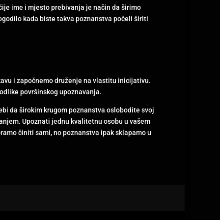
ije ime i mjesto prebivanja je način da širimo
godilo kada biste takva poznanstva počeli širiti
vu i započnemo druženje na vlastitu inicijativu.
u odlike površinskog upoznavanja.
ebi da širokim krugom poznanstva oslobodite svoj
ijanjem. Upoznati jednu kvalitetnu osobu u vašem
moramo činiti sami, no poznanstva ipak sklapamo u