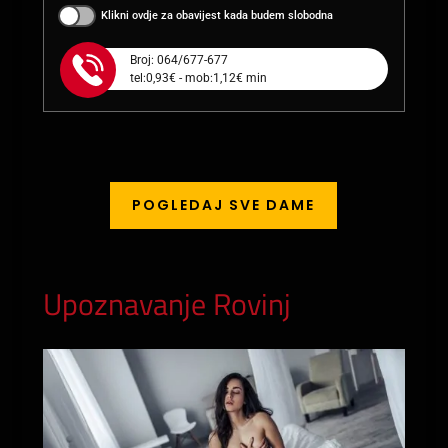
Klikni ovdje za obavijest kada budem slobodna
Broj: 064/677-677
tel:0,93€ - mob:1,12€ min
POGLEDAJ SVE DAME
Upoznavanje Rovinj