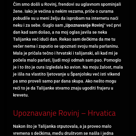
Čim smo došli u Rovinj, frendovi su uglavnom spominjali
žene. Iako je većina u nekim vezama, priče o curama
pobudile su u meni želju da isprobam na internetu naći
neku i za sebe. Guglo sam „
Upoznavanje Rovinj
“ već prvi
dan kad sam došao, a na moj oglas javila se neka
Talijanka već idući dan. Rekao sam dečkima da me tu
večer nema i zaputio se upoznati svoju malu parlaninu.
Mala je pričala tečno i hrvatski i talijanski, ali kad mi je
počela malo parlati, ljudi moji odmah sam pao. Pomoglo
je i to što je cura izgledala ko avion. Na moju žalost, mala
je išla na vlastito ljetovanje u Španjolsku već isti vikend
pa smo proveli samo par dana skupa. Ako nešto mogu
reći to je da Talijanke stvarno znaju ugoditi frajeru u
krevetu.
Upoznavanje Rovinj – Hrvatica
Nakon što je Talijanka otputovala, a ja proveo malo
vremena s dečkima, među društvom se našla i jedna