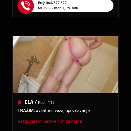
Broj: 064/677-677
tel:0,93€ - mob:1,12€ min
ELA /
Kod #117
TRAŽIM:
avantura, veza, upoznavanje
Razgovaram, nazovi čim završim!