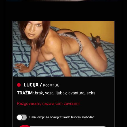
LUCIJA /
Kod #136
TRAŽIM:
brak, veza, ljubav, avantura, seks
Razgovaram, nazovi čim završim!
Klikni ovdje za obavijest kada budem slobodna