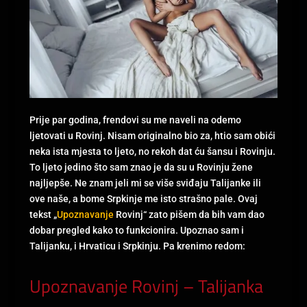
Prije par godina, frendovi su me naveli na odemo
ljetovati u Rovinj. Nisam originalno bio za, htio sam obići
neka ista mjesta to ljeto, no rekoh dat ću šansu i Rovinju.
To ljeto jedino što sam znao je da su u Rovinju žene
najljepše. Ne znam jeli mi se više sviđaju Talijanke ili
ove naše, a bome Srpkinje me isto strašno pale. Ovaj
tekst „
Upoznavanje
Rovinj“ zato pišem da bih vam dao
dobar pregled kako to funkcionira. Upoznao sam i
Talijanku, i Hrvaticu i Srpkinju. Pa krenimo redom:
Upoznavanje Rovinj – Talijanka