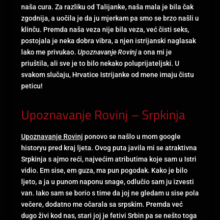
naša cura. Za razliku od Talijanke, naša mala je bila čak
zgodnija, a uočila je da ju mjerkam pa smo se brzo našli u
klinču. Premda naša veza nije bila veza, već čisti seks,
postojala je neka dobra vibra, a njen istrijanski naglasak
lako me privukao.
Upoznavanje Rovinj
a ona mi je
priuštila, ali sve je to bilo nekako poluprijateljski. U
svakom slučaju, Hrvatice Istrijanke od mene imaju čistu
peticu!
Upoznavanje Rovinj – Srpkinja
Upoznavanje Rovinj
ponovo se našlo u mom google
historyu pred kraj ljeta. Ovog puta javila mi se atraktivna
Srpkinja s ajmo reći, najvećim atributima koje sam u Istri
vidio. Em sise, em guza, ma pun pogodak. Kako je bilo
ljeto, a ja u punom naponu snage, odlučio sam ju izvesti
van. Iako sam se borio s time da joj ne gledam u sise pola
večere, dodatno me očarala sa srpskim. Premda već
dugo živi kod nas, stari joj je fetivi Srbin pa se nešto toga