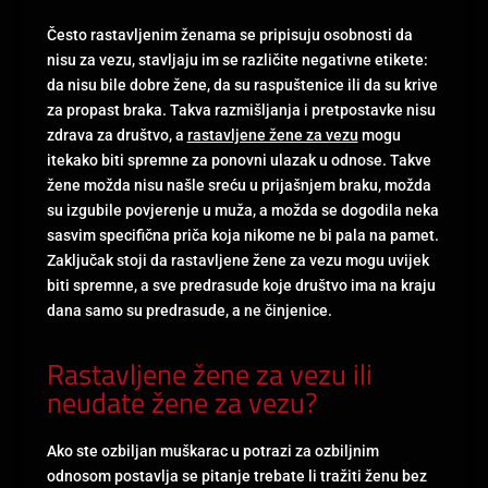
Često rastavljenim ženama se pripisuju osobnosti da
nisu za vezu, stavljaju im se različite negativne etikete:
da nisu bile dobre žene, da su raspuštenice ili da su krive
za propast braka. Takva razmišljanja i pretpostavke nisu
zdrava za društvo, a
rastavljene žene za vezu
mogu
itekako biti spremne za ponovni ulazak u odnose. Takve
žene možda nisu našle sreću u prijašnjem braku, možda
su izgubile povjerenje u muža, a možda se dogodila neka
sasvim specifična priča koja nikome ne bi pala na pamet.
Zaključak stoji da rastavljene žene za vezu mogu uvijek
biti spremne, a sve predrasude koje društvo ima na kraju
dana samo su predrasude, a ne činjenice.
Rastavljene žene za vezu ili
neudate žene za vezu?
Ako ste ozbiljan muškarac u potrazi za ozbiljnim
odnosom postavlja se pitanje trebate li tražiti ženu bez