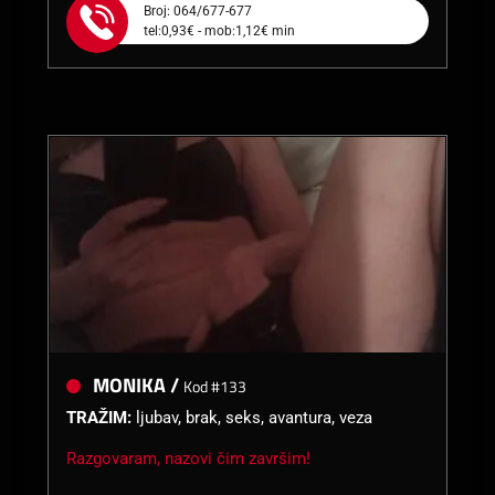
Broj: 064/677-677
tel:0,93€ - mob:1,12€ min
MONIKA /
Kod #133
TRAŽIM:
ljubav, brak, seks, avantura, veza
Razgovaram, nazovi čim završim!