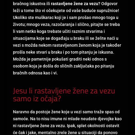
bračnog iskustva ili
rastavljene žene za vezu
? Odgovor
leži u tome što vi očekujete od vaše buduće supružnice!
Ukoliko ste muškarac koji je i sam prošao mnogo toga u
životu; mnogo veza, razočaranja i slično, pitajte se treba
li vam netko koga trebate učiti raznim stvarima i
situacijama koje se događaju u braku ili se želite naći u
vezi s možda nekom rastavljenom ženom koja je također
prošla neke stvari u braku i po tom pitanju je iskusna.
Možda je pametnije pokušati graditi neki odnos s
osobom koja je došla do sličnih zaključaka po pitanju
bračnih odnosa kao i vi.
Jesu li rastavljene žene za vezu
samo iz očaja?
Naravno da postoje žene koje u vezi samo traže spas od
samoće. Na to nisu imune ni mlade neudate djevojke kao
ni rastavljene žene za vezu. Ipak, splet okolnosti ostavit
će čak i jake, mentalno zrele žene u situaciji da ponovo