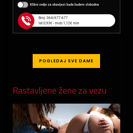
Klikni ovdje za obavijest kada budem slobodna
Broj: 064/677-677
tel:0,93€ - mob:1,12€ min
POGLEDAJ SVE DAME
Rastavljene žene za vezu