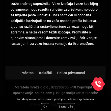
traže bračnog supružnika. Veze iz očaja i veze kao bijeg
od samoće mogu rezultirati lošim završetkom, no dobro
se uvjerite jeste li naletjeli baš na takvu ili donosite
zaključke bazirajući se na vaša osobna prošla iskustva.
Ljudi su različiti, a rastavljene žene za vezu mogu biti
spremne, a ne za vezom težiti iz očaja. Promislite o
njihovim situacijama i donesite zdrav zaključak. Znajte,
rastavljenih za vezu ima, na vama je da ih pronađete.
Početna
Kolačići
Polica privatnosti
Maratela mreže d.o.o., 072700700, +18 Copyright Ⓒ
upoznavanje-online.com
| Usluge smiju koristiti osobe
starije od +18 godina.
Korištenjem ove web stranice pristajete na korištenje kolačića.
Partnerski portali:
Osobni kontakti
Ok
Saznaj više