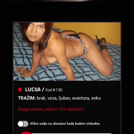
LUCIJA /
Kod #136
TRAŽIM:
brak, veza, ljubav, avantura, seks
Razgovaram, nazovi čim završim!
Klikni ovdje za obavijest kada budem slobodna