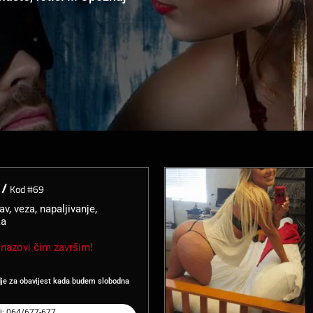
 /
Kod #69
av, veza, napaljivanje,
ka
nazovi čim završim!
dje za obavijest kada budem slobodna
j: 064/677-677