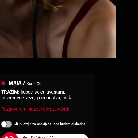
MAJA /
Kod #04
TRAŽIM:
ljubav, seks, avantura,
povremene veze, poznanstva, brak
Razgovaram, nazovi čim završim!
Klikni ovdje za obavijest kada budem slobodna
Broj: 064/677-677