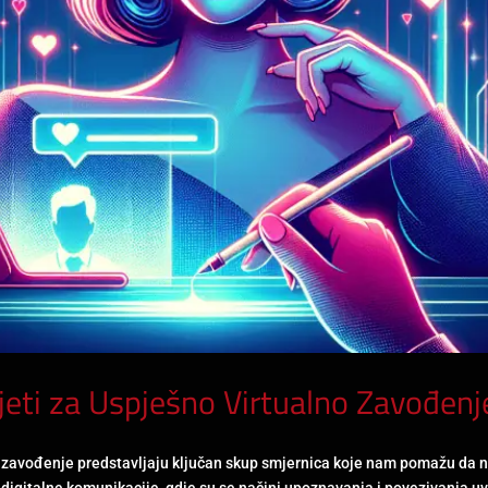
vjeti za Uspješno Virtualno Zavođenj
no zavođenje predstavljaju ključan skup smjernica koje nam pomažu da na
digitalne komunikacije, gdje su se načini upoznavanja i povezivanja uve