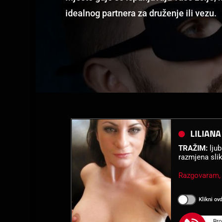
idealnog partnera za druženje ili vezu.
LILIANA
TRAŽIM:
ljub
razmjena sli
Razgovaram, 
Klikni ov
Bro