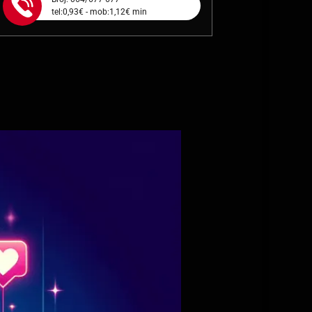
tel:0,93€ - mob:1,12€ min