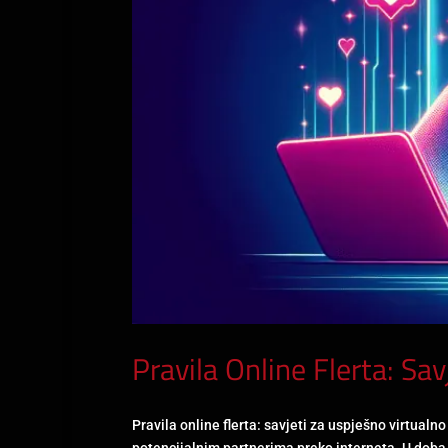
Pravila Online Flerta: Sa
Pravila online flerta: savjeti za uspješno virtual
potencijalnim partnerima preko interneta. U doba 