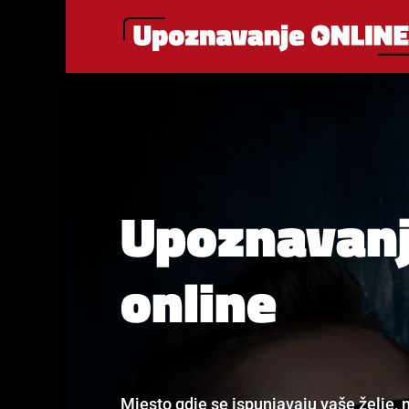
Upoznavan
online
Mjesto gdje se ispunjavaju vaše želje, m