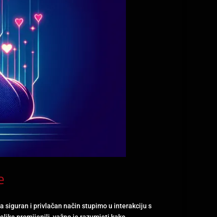
e
 siguran i privlačan način stupimo u interakciju s
like promijenili, važno je razumjeti kako