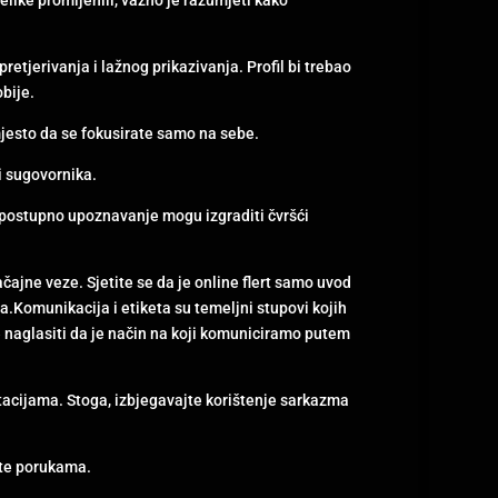
pretjerivanja i lažnog prikazivanja. Profil bi trebao
obije.
mjesto da se fokusirate samo na sebe.
li sugovornika.
i postupno upoznavanje mogu izgraditi čvršći
čajne veze. Sjetite se da je online flert samo uvod
a.Komunikacija i etiketa su temeljni stupovi kojih
 je naglasiti da je način na koji komuniciramo putem
retacijama. Stoga, izbjegavajte korištenje sarkazma
ate porukama.