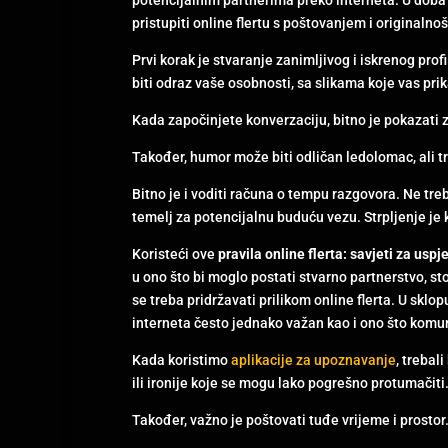
pristupiti online flertu s poštovanjem i originalno
Prvi korak je stvaranje zanimljivog i iskrenog profi
biti odraz vaše osobnosti, sa slikama koje vas prik
Kada započinjete konverzaciju, bitno je pokazati 
Također, humor može biti odličan ledolomac, ali tr
Bitno je i voditi računa o tempu razgovora. Ne tr
temelj za potencijalnu buduću vezu. Strpljenje je kl
Koristeći ove
pravila online flerta: savjeti za usp
u ono što bi moglo postati stvarno partnerstvo, s
se treba pridržavati prilikom online flerta. U sklo
interneta često jednako važan kao i ono što komu
Kada koristimo
aplikacije za upoznavanje
, trebal
ili ironije koje se mogu lako pogrešno protumačiti
Također, važno je poštovati tuđe vrijeme i prost