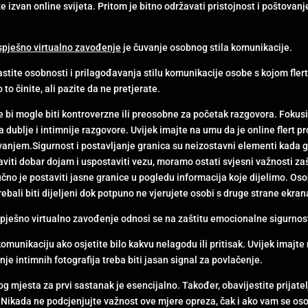
e izvan online svijeta. Pritom je bitno održavati pristojnost i poštovan
 uspješno virtualno zavođenje
je čuvanje osobnog stila komunikacije.
ite osobnosti i prilagođavanja stilu komunikacije osobe s kojom flertuje
to činite, ali pazite da ne pretjerate.
oje bi mogle biti kontroverzne ili preosobne za početak razgovora. Fokus
dublje i intimnije razgovore. Uvijek imajte na umu da je online flert pr
anjem.Sigurnost i postavljanje granica su neizostavni elementi kada go
viti dobar dojam i uspostaviti vezu, moramo ostati svjesni važnosti zaš
jučno je postaviti jasne granice u pogledu informacija koje dijelimo. Os
rebali biti dijeljeni dok potpuno ne vjerujete osobi s druge strane ekran
uspješno virtualno zavođenje odnosi se na zaštitu emocionalne sigurnost
komunikaciju ako osjetite bilo kakvu nelagodu ili pritisak. Uvijek imajte 
nje intimnih fotografija treba biti jasan signal za povlačenje.
g mjesta za prvi sastanak je esencijalno. Također, obavijestite prijatelj
j. Nikada ne podcjenjujte važnost ove mjere opreza, čak i ako vam se o