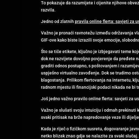
To pokazuje da razumijete i cijenite njihove obvez
razvila.
Jedno od zlatnih
pravila online flerta: savjeti za
Važno je pronaći ravnotežu između održavanja vlast
GIF-ove kako biste izrazili svoje emocije, slobodno 
Što se tiče etikete, ključno je izbjegavati teme k
dok ne razvijete dovoljno povjerenje da pređete na 
graditi odnos postupno, s poštovanjem i razumijev
uspješno virtualno zavođenje. Dok se trudimo osta
blagostanja. Prilikom flertovanja na internetu, kl
radnom mjestu ili financijski podaci nikada ne bi t
Još jedno važno pravilo online flerta: savjeti za 
Važno je slušati svoju intuiciju i odmah prekinuti 
svaki pritisak na brže napredovanje veze ili dijelje
Kada je riječ o fizičkom susretu, dogovaranje javno
netko blizak znao gdje se nalazite za svaki sluča