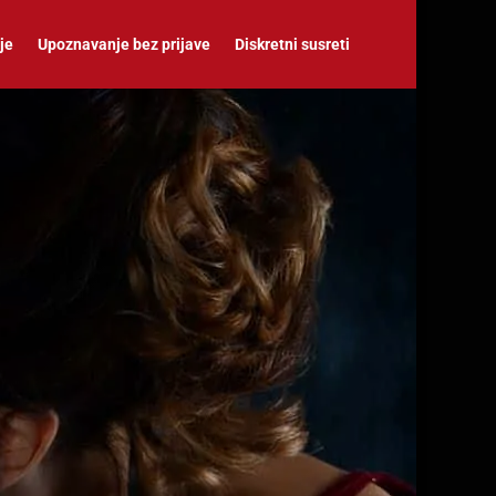
je
Upoznavanje bez prijave
Diskretni susreti