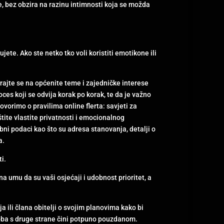
je, bez obzira na razinu intimnosti koja se možda
te. Ako ste netko tko voli koristiti emotikone ili
irajte se na općenite teme i zajedničke interese
oces koji se odvija korak po korak, te da je važno
vorimo o pravilima online flerta: savjeti za
tite vlastite privatnosti i emocionalnog
obni podaci kao što su adresa stanovanja, detalji o
a.
i.
na umu da su vaši osjećaji i udobnost prioritet, a
a ili člana obitelji o svojim planovima kako bi
soba s druge strane čini potpuno pouzdanom.