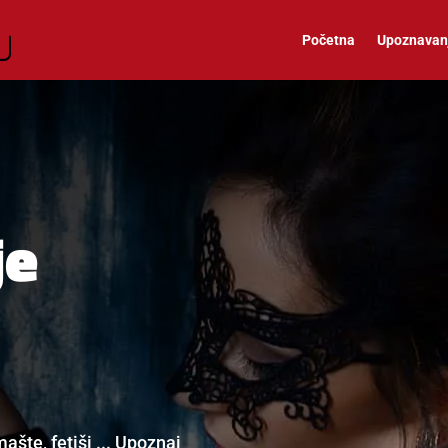
Početna
Upoznavan
je
ašte, fetiši ... Upoznaj