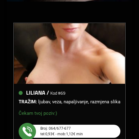
LILIANA /
Kod #69
TRAŽIM:
ljubav, veza, napaljivanje, razmjena slika
Čekam tvoj poziv:)
Broj: 064/677-677
tel:0,93€ - mob:1,12€ min