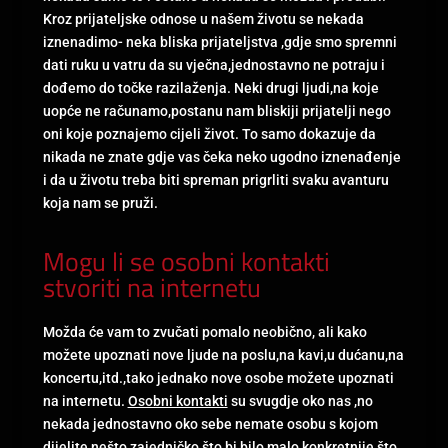
Kroz prijateljske odnose u našem životu se nekada
iznenadimo- neka bliska prijateljstva ,gdje smo spremni
dati ruku u vatru da su vječna,jednostavno ne potraju i
dođemo do točke razilaženja. Neki drugi ljudi,na koje
uopće ne računamo,postanu nam bliskiji prijatelji nego
oni koje poznajemo cijeli život. To samo dokazuje da
nikada ne znate gdje vas čeka neko ugodno iznenađenje
i da u životu treba biti spreman prigrliti svaku avanturu
koja nam se pruži.
Mogu li se osobni kontakti
stvoriti na internetu
Možda će vam to zvučati pomalo neobično, ali kako
možete upoznati nove ljude na poslu,na kavi,u dućanu,na
koncertu,itd.,tako jednako nove osobe možete upoznati
na internetu.
Osobni kontakti
su svugdje oko nas ,no
nekada jednostavno oko sebe nemate osobu s kojom
dijelite nešto zajedničko što bi bilo malo konkretnije,što