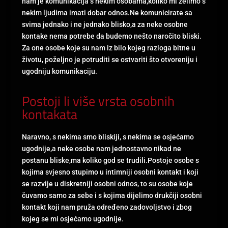
nam je komunikacija s nekim osobama,koliko mi želimo s
nekim ljudima imati dobar odnos.Ne komunicirate sa
svima jednako i ne jednako blisko,a za neke osobne
kontake nema potrebe da budemo nešto naročito bliski.
Za one osobe koje su nam iz bilo kojeg razloga bitne u
životu, poželjno je potruditi se ostvariti što otvoreniju i
ugodniju komunikaciju.
Postoji li više vrsta osobnih
kontakata
Naravno, s nekima smo bliskiji, s nekima se osjećamo
ugodnije,a neke osobe nam jednostavno nikad ne
postanu bliske,ma koliko god se trudili.Postoje osobe s
kojima svjesno stupimo u intimniji osobni kontakt i koji
se razvije u diskretniji osobni odnos, to su osobe koje
čuvamo samo za sebe i s kojima dijelimo drukčiji osobni
kontakt koji nam pruža određeno zadovoljstvo i zbog
kojeg se mi osjećamo ugodnije.