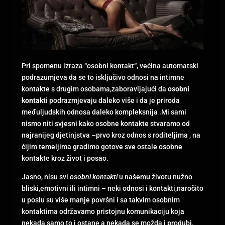
Pri spomenu izraza “osobni kontakt“, većina automatski
podrazumjeva da se to isključivo odnosi na intimne
kontakte s drugim osobama,zaboravljajući da
osobni
kontakti
podrazmjevaju daleko više i da je priroda
međuljudskih odnosa daleko kompleksnija .Mi sami
nismo niti svjesni kako osobne kontakte stvaramo od
najranijeg djetinjstva –prvo kroz odnos s roditeljima , na
čijim temeljima gradimo gotove sve ostale osobne
kontakte kroz život i posao.
Jasno, nisu svi
osobni kontakti
u našemu životu nužno
bliski,emotivni ili intimni – neki odnosi i kontakti,naročito
u poslu su više manje površni i sa takvim osobnim
kontaktima održavamo pristojnu komunikaciju koja
nekada samo to i ostane a nekada se možda i produbi.