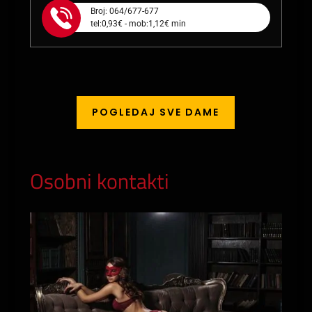
Broj: 064/677-677
tel:0,93€ - mob:1,12€ min
POGLEDAJ SVE DAME
Osobni kontakti