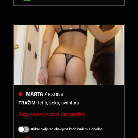
MARTA /
Kod #53
TRAŽIM:
fetiš, seks, avantura
Razgovaram, nazovi čim završim!
Klikni ovdje za obavijest kada budem slobodna