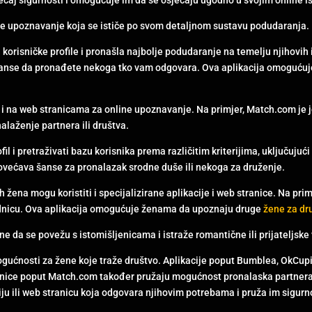
ine upoznavanje koja se ističe po svom detaljnom sustavu podudaranja.
a korisničke profile i pronašla najbolje podudaranje na temelju njihovih 
šanse da pronađete nekoga tko vam odgovara. Ova aplikacija omogućuje
 i na web stranicama za online upoznavanje. Na primjer, Match.com je je
laženje partnera ili društva.
l i pretraživati ​​bazu korisnika prema različitim kriterijima, uključujuć
povećava šanse za pronalazak srodne duše ili nekoga za druženje.
žena mogu koristiti i specijalizirane aplikacije i web stranice. Na pri
jednicu. Ova aplikacija omogućuje ženama da upoznaju druge
žene za dr
e da se povežu s istomišljenicama i istraže romantične ili prijateljske
ogućnosti za žene koje traže društvo. Aplikacije poput Bumblea, OkCu
ranice poput Match.com također pružaju mogućnost pronalaska partnera 
ciju ili web stranicu koja odgovara njihovim potrebama i pruža im sigurn