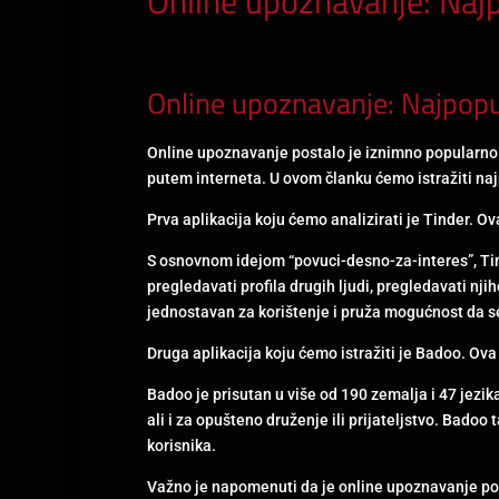
Online upoznavanje: Najpo
Online upoznavanje: Najpopul
Online upoznavanje postalo je iznimno popularno 
putem interneta. U ovom članku ćemo istražiti naj
Prva aplikacija koju ćemo analizirati je Tinder. O
S osnovnom idejom “povuci-desno-za-interes”, Tin
pregledavati profila drugih ljudi, pregledavati n
jednostavan za korištenje i pruža mogućnost da se
Druga aplikacija koju ćemo istražiti je Badoo. Ova 
Badoo je prisutan u više od 190 zemalja i 47 jezik
ali i za opušteno druženje ili prijateljstvo. Badoo
korisnika.
Važno je napomenuti da je online upoznavanje po