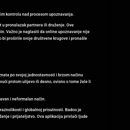
i im kontrolu nad procesom upoznavanja.
 u pronalazak partnera ili druženje. Ove
in. Važno je naglasiti da online upoznavanje nije
o bi proširile svoje društvene krugove i pronašle
oznata po svojoj jednostavnosti i brzom načinu
ući prstom ulijevo ili desno, ovisno o tome žele li
avan i neformalan način.
raznolikosti i globalnoj prisutnosti. Badoo je
je i prijateljstvo. Ova aplikacija privlači ljude