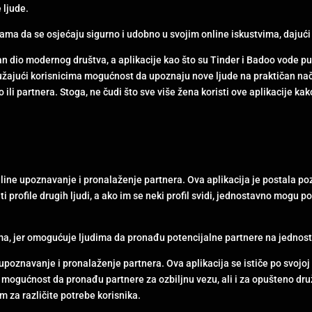
 ljude.
ma da se osjećaju sigurno i udobno u svojim online iskustvima, dajuć
n dio modernog društva, a aplikacije kao što su Tinder i Badoo vode put
užajući korisnicima mogućnost da upoznaju nove ljude na praktičan nač
ili partnera. Stoga, ne čudi što sve više žena koristi ove aplikacije kak
online upoznavanje i pronalaženje partnera. Ova aplikacija je postala p
rofile drugih ljudi, a ako im se neki profil svidi, jednostavno mogu pov
, jer omogućuje ljudima da pronađu potencijalne partnere na jednost
upoznavanje i pronalaženje partnera. Ova aplikacija se ističe po svojoj 
mogućnost da pronađu partnere za ozbiljnu vezu, ali i za opušteno družen
m za različite potrebe korisnika.