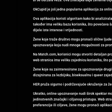
OkCupid je još jedna popularna aplikacija za onl
Ova aplikacija koristi algoritam kako bi analiziral
također ima veliku bazu korisnika, što povećava 
dijele iste interese i vrijednosti.
Žene koje traže društvo mogu pronaći slične ljude
upoznavanje koja nudi mnoge mogućnosti za prona
Na Match.com, korisnici mogu stvoriti detaljan profi
web stranica ima veliku zajednicu korisnika, što 
Žene koje su zainteresirane za upoznavanje drugih 
dizajnirana za lezbijsku, biseksualnu i queer za
HER pruža sigurno i podržavajuće okruženje za žen
Ukratko, online upoznavanje nudi širok spektar m
jedinstvenih značajki i ciljanog pristupa. Web st
preferencije ili ciljeve, žene mogu pronaći aplika