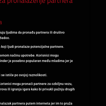
 za pronalaženje partnera
a
ju ljudima da pronađu partnera ili društvo
 Badoo.
 koji ljudi pronalaze potencijalne partnere.
tavnom načinu upotrebe. Korisnici mogu
. Tinder je posebno popularan među mladima jer je
se ističe po svojoj raznolikosti.
Korisnici mogu pronaći partnere za ozbiljnu vezu,
ova ili igranja igara kako bi privukli pažnju drugih
alazak partnera putem interneta jer im to pruža