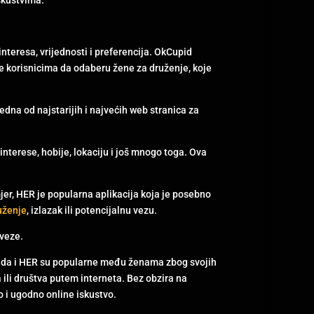
interesa, vrijednosti i preferencija. OkCupid
 korisnicima da odaberu žene za druženje, koje
dna od najstarijih i najvećih web stranica za
i interese, hobije, lokaciju i još mnogo toga. Ova
mjer, HER je popularna aplikacija koja je posebno
uženje
, izlazak ili potencijalnu vezu.
 veze.
pida i HER su popularne među ženama zbog svojih
ili društva putem interneta. Bez obzira na
o i ugodno online iskustvo.