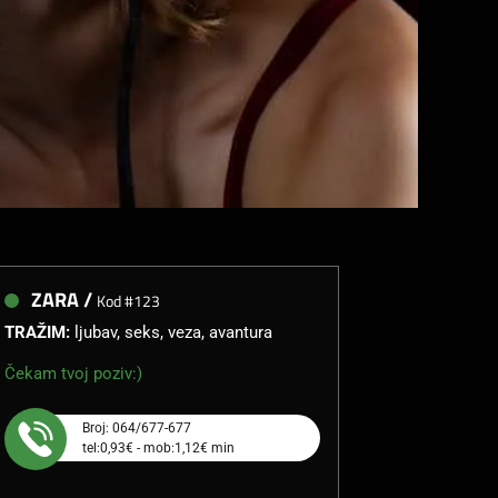
ZARA /
Kod #123
TRAŽIM:
ljubav, seks, veza, avantura
Čekam tvoj poziv:)
Broj: 064/677-677
tel:0,93€ - mob:1,12€ min