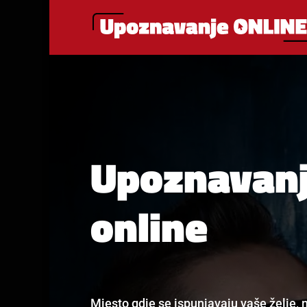
Upoznavan
online
Mjesto gdje se ispunjavaju vaše želje, m