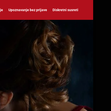
je
Upoznavanje bez prijave
Diskretni susreti