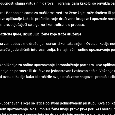
nosti slanja virtualnih darova ili igranja igara kako bi se privukla pa
a i Badooa ne samo za muškarce, već i za žene koje traže društvo ili 
 ove aplikacije kako bi proširile svoje društvene krugove i upoznale n
nere, osjećajući se sigurno i kontrolirano u procesu.
azličite ljude, uključujući žene koje traže druženje.
ana za neobavezno druženje i ostvariti kontakt s njom. Ove aplikacije n
ađu ljude sličnih interesa i želja. Na taj način, online upoznavanje po
ih aplikacija za online upoznavanje i pronalaženje partnera. Ove aplik
encijalne partnere ili društvo na jednostavan i zabavan način. Važno je
ove aplikacije kako bi proširile svoje društvene krugove i pronašle sli
e upoznavanje koja se ističe po svom jedinstvenom pristupu. Ova aplik
cesom upoznavanja. Na Bumbleu, žene imaju pravo prve poruke i moraju
ećaj sigurnosti i omogućuje im da se osjećaju ugodno u svojim online i