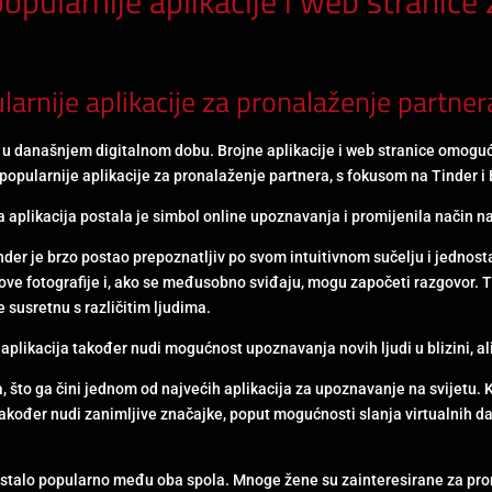
pularnije aplikacije i web stranice
arnije aplikacije za pronalaženje partner
u današnjem digitalnom dobu. Brojne aplikacije i web stranice omoguću
popularnije aplikacije za pronalaženje partnera, s fokusom na Tinder i
va aplikacija postala je simbol online upoznavanja i promijenila način na
der je brzo postao prepoznatljiv po svom intuitivnom sučelju i jednos
jihove fotografije i, ako se međusobno sviđaju, mogu započeti razgovor
 susretnu s različitim ljudima.
aplikacija također nudi mogućnost upoznavanja novih ljudi u blizini, ali 
a, što ga čini jednom od najvećih aplikacija za upoznavanje na svijetu. 
 također nudi zanimljive značajke, poput mogućnosti slanja virtualnih dar
stalo popularno među oba spola. Mnoge žene su zainteresirane za pron