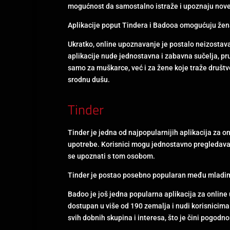
mogućnost da samostalno istraže i upoznaju nove
Aplikacije poput Tindera i Badooa omogućuju žena
Ukratko, online upoznavanje je postalo neizostava
aplikacije nude jednostavna i zabavna sučelja, pr
samo za muškarce, već i za žene koje traže društvo 
srodnu dušu.
Tinder
Tinder je jedna od najpopularnijih aplikacija za 
upotrebe. Korisnici mogu jednostavno pregledavati p
se upoznati s tom osobom.
Tinder je postao posebno popularan među mladima
Badoo je još jedna popularna aplikacija za online 
dostupan u više od 190 zemalja i nudi korisnicima 
svih dobnih skupina i interesa, što je čini pogodno