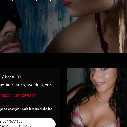
 /
Kod #133
av, brak, seks, avantura, veza
nazovi čim završim!
dje za obavijest kada budem slobodna
j: 064/677-677
:0,93€ - mob:1,12€ min