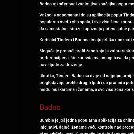
Badoo također nudi zanimljive značajke poput moguć
Važno je napomenuti da su aplikacije poput Tinder
popularno među oba spola, i sve više žena koristi
da samostalno istraže i upoznaju potencijalne part
Korisnici Tindera i Badooa imaju priliku upoznati r
Moguće je pronaći profil žene koja je zainteresir
preferencijama, što korisnicima omogućava da pron
nove ljude za druženje.
Ukratko, Tinder i Badoo su dvije od najpopularnij
pregledavaju profile drugih ljudi i da pronađu pot
među muškarcima i ženama, a sve više žena koristi 
Badoo
Bumble je još jedna popularna aplikacija za onlin
inicijativi, dajući ženama veću kontrolu nad pro
bi se održala veza. Ova značajka daje ženama osj