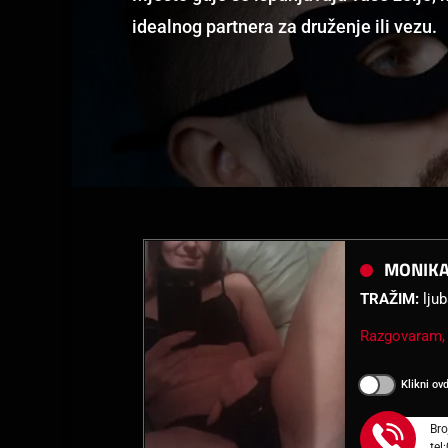
idealnog partnera za druženje ili vezu.
MONIKA
TRAŽIM:
ljub
Razgovaram, 
Klikni ov
Bro
tel