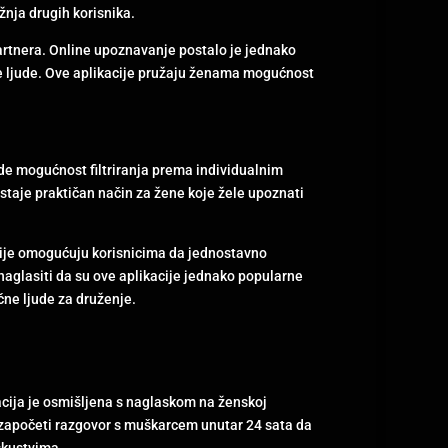
žnja drugih korisnika.
partnera. Online upoznavanje postalo je jednako
ove ljude. Ove aplikacije pružaju ženama mogućnost
ude mogućnost filtriranja prema individualnim
staje praktičan način za žene koje žele upoznati
acije omogućuju korisnicima da jednostavno
 naglasiti da su ove aplikacije jednako popularne
čne ljude za druženje.
acija je osmišljena s naglaskom na ženskoj
 započeti razgovor s muškarcem unutar 24 sata da
skustvima.