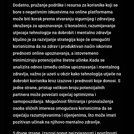
Dodatno, pružanje podrške i resursa za korisnike koji se
bore s negativnim iskustvima na online platformama
može biti korak prema stvaranju sigurnijeg i zdravijeg
okruženja za upoznavanje. U konačnici, razumijevanje
utjecaja tehnologije na dobrobit i mentalno zdravlje
ključno je za razvijanje strategija koje će omogućiti
korisnicima da na zdrav i produktivan način iskoriste
prednosti online upoznavanja, a istovremeno
minimiziraju potencijalne štetne učinke.Kada se
analizira odnos između online upoznavanja i mentalnog
zdravlja, važno je uzeti u obzir kako tehnologija utječe na
dobrobit korisnika kroz izazove i prednosti koje donosi. S
jedne strane, pristup velikom broju potencijalnih
partnera može povećati osjećaj optimizma i
samopouzdanja. Mogućnost filtriranja i pronalaženja
osoba sličnih interesa omogućava korisnicima da se
osjećaju razumijevanima i cijenjenima, što može imati
pozitivan učinak na njihovo mentalno zdravlje.
S druge strane, izazovi poput neizvjesnosti i površnosti