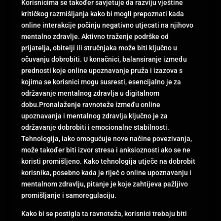
Korisnicima se također savjetuje da razviju vještine
kritičkog razmišljanja kako bi mogli prepoznati kada
online interakcije počinju negativno utjecati na njihovo
mentalno zdravlje. Aktivno traženje podrške od
prijatelja, obitelji ili stručnjaka može biti ključno u
očuvanju dobrobiti. U konačnici, balansiranje između
prednosti koje online upoznavanje pruža i izazova s
kojima se korisnici mogu susresti, esencijalno je za
održavanje mentalnog zdravlja u digitalnom
dobu.Pronalaženje ravnoteže između online
upoznavanja i mentalnog zdravlja ključno je za
održavanje dobrobiti i emocionalne stabilnosti.
Tehnologija, iako omogućuje nove načine povezivanja,
može također biti izvor stresa i anksioznosti ako se ne
koristi promišljeno. Kako tehnologija utječe na dobrobit
korisnika, posebno kada je riječ o online upoznavanju i
mentalnom zdravlju, pitanje je koje zahtijeva pažljivo
promišljanje i samoregulaciju.
Kako bi se postigla ta ravnoteža, korisnici trebaju biti