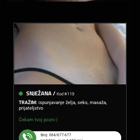
SNJEŽANA /
Kod #119
TRAŽIM:
ispunjavanje želja, seks, masaža,
prijateljstvo
Čekam tvoj poziv:)
Broj: 064/677-677