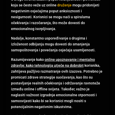
koja se često veže uz online
druženje
mogu pridonijeti
negativnim osjećajima poput anksioznosti i
nesigurnosti. Korisnici se mogu naći u spiralama
očekivanja i razočaranja, što može dovesti do
emocionalnog iscrpljivanja.
Nadalje, konstantno uspoređivanje s drugima i
izloženost odbijanju mogu dovesti do smanjenja
samopoštovanja i povećanja osjećaja usamljenosti.
Razumijevanje kako
online upoznavanje i mentalno
zdravlje: kako tehnologija utječe na dobrobit
korisnika,
zahtijeva pažljivo razmatranje ovih izazova. Potrebno je
promicati zdrave strategije suočavanja, kao što su
postavljanje realnih očekivanja i održavanje ravnoteže
između online i offline svijeta. Također, važno je
naglasiti važnost izgradnje emocionalne otpornosti i
samosvijesti kako bi se korisnici mogli nositi s
potencijalnim negativnim iskustvima.