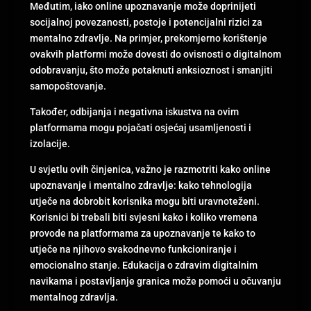
Međutim, iako online upoznavanje može doprinijeti
socijalnoj povezanosti, postoje i potencijalni rizici za
mentalno zdravlje. Na primjer, prekomjerno korištenje
ovakvih platformi može dovesti do ovisnosti o digitalnom
odobravanju, što može potaknuti anksioznost i smanjiti
samopoštovanje.
Također, odbijanja i negativna iskustva na ovim
platformama mogu pojačati osjećaj usamljenosti i
izolacije.
U svjetlu ovih činjenica, važno je razmotriti kako online
upoznavanje i mentalno zdravlje: kako tehnologija
utječe na dobrobit korisnika mogu biti uravnoteženi.
Korisnici bi trebali biti svjesni kako i koliko vremena
provode na platformama za upoznavanje te kako to
utječe na njihovo svakodnevno funkcioniranje i
emocionalno stanje. Edukacija o zdravim digitalnim
navikama i postavljanje granica može pomoći u očuvanju
mentalnog zdravlja.