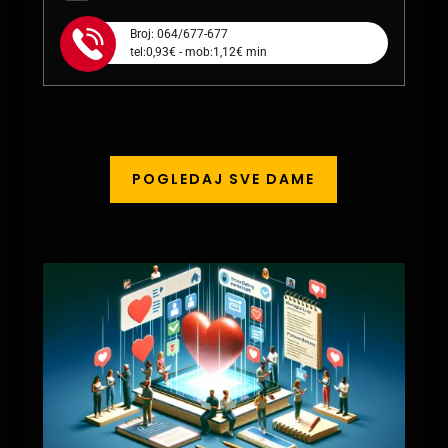
Broj: 064/677-677
tel:0,93€ - mob:1,12€ min
POGLEDAJ SVE DAME