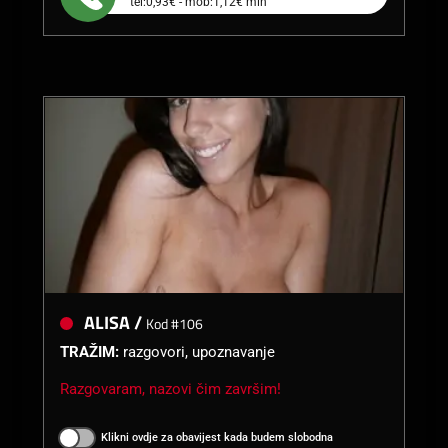
tel:0,93€ - mob:1,12€ min
ALISA /
Kod #106
TRAŽIM:
razgovori, upoznavanje
Razgovaram, nazovi čim završim!
Klikni ovdje za obavijest kada budem slobodna