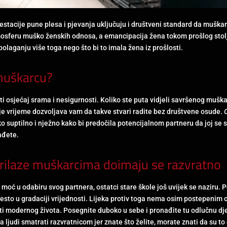
stacije pune plesa i pjevanja uključuju i društveni standard da muškar
osferu muško ženskih odnosa, a emancipacija žena tokom prošlog stolj
olaganju više toga nego što bi to imala žena iz prošlosti.
 muškarcu?
 osjećaj srama i nesigurnosti. Koliko ste puta vidjeli savršenog muškarc
našnje vrijeme dozvoljava vam da takve stvari radite bez društvene osude.
O
 suptilno i nježno kako bi predočila potencijalnom partneru da joj se sv
ađete.
prilaze muškarcima doimaju se razvratno
ć u odabiru svog partnera, ostatci stare škole još uvijek se naziru. 
esto u gradaciji vrijednosti. Lijeka protiv toga nema osim postepenim 
sti modernog života. Posegnite duboko u sebe i pronađite tu odlučnu d
judi smatrati razvratnicom jer znate što želite, morate znati da su to on