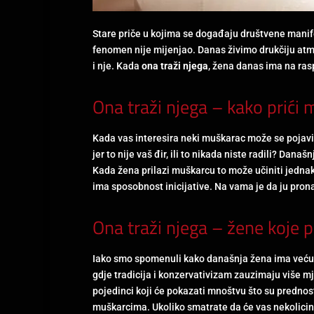
Stare priče u kojima se događaju društvene manife
fenomen nije mijenjao. Danas živimo drukčiju atm
i nje. Kada
ona traži njega
, žena danas ima na rasp
Ona traži njega – kako prići
Kada vas interesira neki muškarac može se pojaviti
jer to nije vaš đir, ili to nikada niste radili? Da
Kada žena prilazi muškarcu to može učiniti jednako
ima sposobnost inicijative. Na vama je da ju pron
Ona traži njega – žene koje 
Iako smo spomenuli kako današnja žena ima veću mo
gdje tradicija i konzervativizam zauzimaju više mj
pojedinci koji će pokazati mnoštvu što su predno
muškarcima. Ukoliko smatrate da će vas nekolicina l