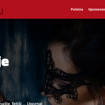
Početna
Upoznavan
je
ašte, fetiši ... Upoznaj