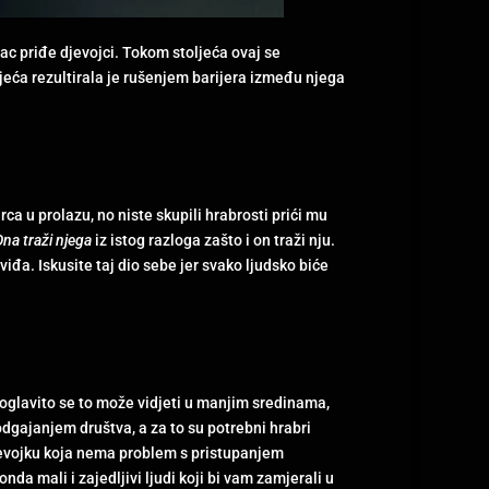
ac priđe djevojci. Tokom stoljeća ovaj se
eća rezultirala je rušenjem barijera između njega
a u prolazu, no niste skupili hrabrosti prići mu
na traži njega
iz istog razloga zašto i on traži nju.
iđa. Iskusite taj dio sebe jer svako ljudsko biće
Poglavito se to može vidjeti u manjim sredinama,
odgajanjem društva, a za to su potrebni hrabri
jevojku koja nema problem s pristupanjem
da mali i zajedljivi ljudi koji bi vam zamjerali u