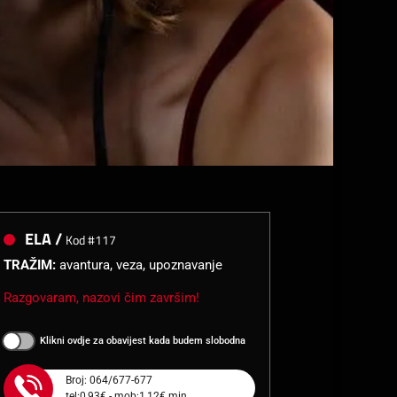
ELA /
Kod #117
TRAŽIM:
avantura, veza, upoznavanje
Razgovaram, nazovi čim završim!
Klikni ovdje za obavijest kada budem slobodna
Broj: 064/677-677
tel:0,93€ - mob:1,12€ min