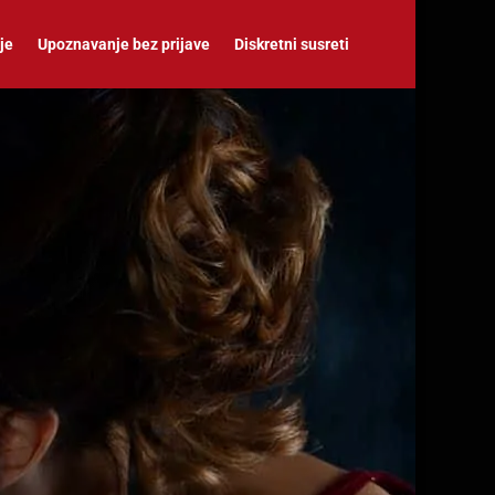
je
Upoznavanje bez prijave
Diskretni susreti