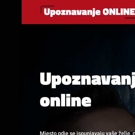
Upoznavan
online
Mjesto gdje se ispunjavaju vaše želje, m