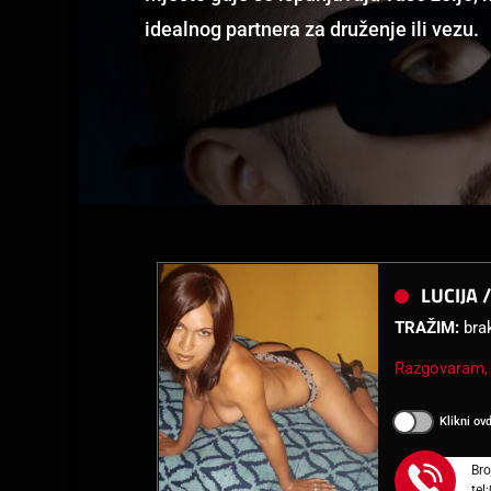
idealnog partnera za druženje ili vezu.
LUCIJA 
TRAŽIM:
brak
Razgovaram, 
Klikni ov
Bro
tel