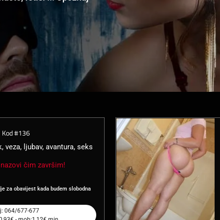
/
Kod #136
, veza, ljubav, avantura, seks
nazovi čim završim!
dje za obavijest kada budem slobodna
j: 064/677-677
:0,93€ - mob:1,12€ min