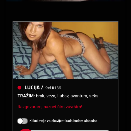
LUCIJA /
Kod #136
TRAŽIM:
brak, veza, ljubav, avantura, seks
Razgovaram, nazovi čim završim!
Klikni ovdje za obavijest kada budem slobodna