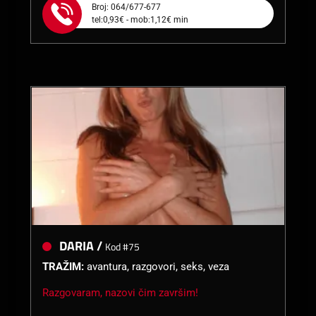
Broj: 064/677-677
tel:0,93€ - mob:1,12€ min
DARIA /
Kod #75
TRAŽIM:
avantura, razgovori, seks, veza
Razgovaram, nazovi čim završim!