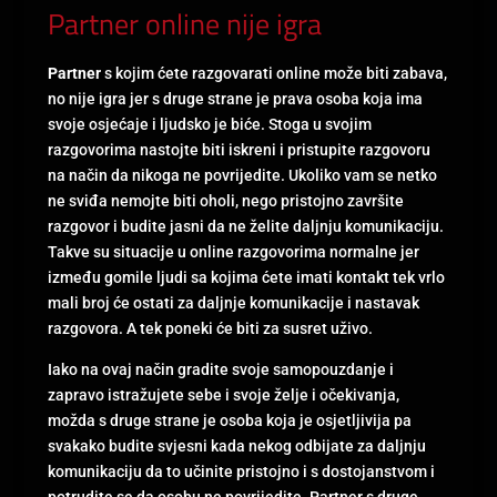
Partner online nije igra
Partner
s kojim ćete razgovarati online može biti zabava,
no nije igra jer s druge strane je prava osoba koja ima
svoje osjećaje i ljudsko je biće. Stoga u svojim
razgovorima nastojte biti iskreni i pristupite razgovoru
na način da nikoga ne povrijedite. Ukoliko vam se netko
ne sviđa nemojte biti oholi, nego pristojno završite
razgovor i budite jasni da ne želite daljnju komunikaciju.
Takve su situacije u online razgovorima normalne jer
između gomile ljudi sa kojima ćete imati kontakt tek vrlo
mali broj će ostati za daljnje komunikacije i nastavak
razgovora. A tek poneki će biti za susret uživo.
Iako na ovaj način gradite svoje samopouzdanje i
zapravo istražujete sebe i svoje želje i očekivanja,
možda s druge strane je osoba koja je osjetljivija pa
svakako budite svjesni kada nekog odbijate za daljnju
komunikaciju da to učinite pristojno i s dostojanstvom i