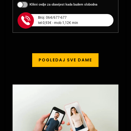
Klikni ovdje za obavijest kada budem slobodna
Broj: 064/677-677
tel:0,93€ - mob:1,12€ min
POGLEDAJ SVE DAME