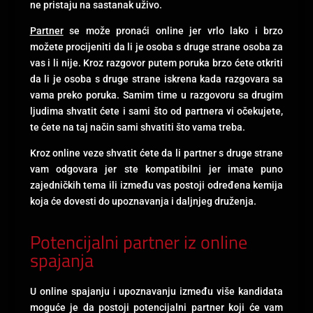
ne pristaju na sastanak uživo.
Partner
se može pronaći online jer vrlo lako i brzo
možete procijeniti da li je osoba s druge strane osoba za
vas i li nije. Kroz razgovor putem poruka brzo ćete otkriti
da li je osoba s druge strane iskrena kada razgovara sa
vama preko poruka. Samim time u razgovoru sa drugim
ljudima shvatit ćete i sami što od partnera vi očekujete,
te ćete na taj način sami shvatiti što vama treba.
Kroz online veze shvatit ćete da li partner s druge strane
vam odgovara jer ste kompatibilni jer imate puno
zajedničkih tema ili između vas postoji određena kemija
koja će dovesti do upoznavanja i daljnjeg druženja.
Potencijalni partner iz online
spajanja
U online spajanju i upoznavanju između više kandidata
moguće je da postoji potencijalni partner koji će vam