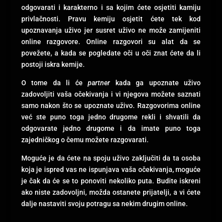
odgovarati i karakterno i sa kojim ćete osjetiti kamiju
privlačnosti. Pravu kemiju osjetit ćete tek kod
upoznavanja uživo jer susret uživo ne može zamijeniti
online razgovore. Online razgovori su alat da se
povežete, a kada se pogledate oči u oči znat ćete da li
postoji iskra kemije.
O tome da li će
partner
kada ga upoznate uživo
zadovoljiti vaša očekivanja i vi njegova možete saznati
samo nakon što se upoznate uživo. Razgovorima online
već ste puno toga jedno drugome rekli i shvatili da
odgovarate jedno drugome i da imate puno toga
zajedničkog o čemu možete razgovarati.
Moguće je da ćete na spoju uživo zaključiti da ta osoba
koja je ispred vas ne ispunjava vaša očekivanja, moguće
je čak da će se to ponoviti nekoliko puta. Budite iskreni
ako niste zadovoljni, možda ostanete prijatelji, a vi ćete
dalje nastaviti svoju potragu sa nekim drugim online.