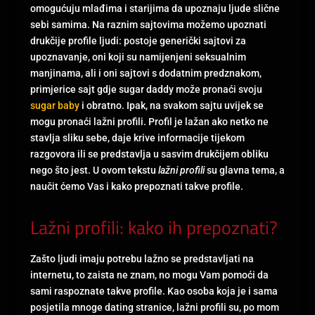
omogućuju mlađima i starijima da upoznaju ljude slične
sebi samima. Na raznim sajtovima možemo upoznati
drukčije profile ljudi: postoje generički sajtovi za
upoznavanje, oni koji su namijenjeni seksualnim
manjinama, ali i oni sajtovi s dodatnim predznakom,
primjerice sajt gdje sugar daddy može pronaći svoju
sugar baby
i obratno. Ipak, na svakom sajtu uvijek se
mogu pronaći lažni profili. Profil je lažan ako netko ne
stavlja sliku sebe, daje krive informacije tijekom
razgovora ili se predstavlja u sasvim drukčijem obliku
nego što jest. U ovom tekstu
lažni profili
su glavna tema, a
naučit ćemo Vas i kako prepoznati takve profile.
Lažni profili: kako ih prepoznati?
Zašto ljudi imaju potrebu lažno se predstavljati na
internetu, to zaista ne znam, no mogu Vam pomoći da
sami raspoznate takve profile. Kao osoba koja je i sama
posjetila mnoge dating stranice, lažni profili su, po mom