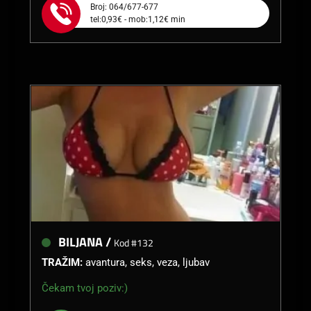
Broj: 064/677-677
tel:0,93€ - mob:1,12€ min
BILJANA /
Kod #132
TRAŽIM:
avantura, seks, veza, ljubav
Čekam tvoj poziv:)