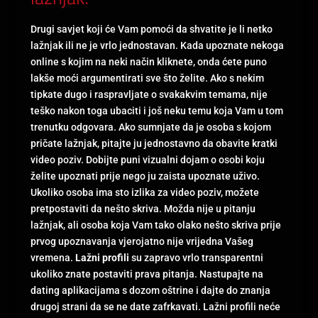
Drugi savjet koji će Vam pomoći da shvatite je li netko
lažnjak ili ne je vrlo jednostavan. Kada upoznate nekoga
online s kojim na neki način kliknete, onda ćete puno
lakše moći argumentirati sve što želite. Ako s nekim
tipkate dugo i raspravljate o svakakvim temama, nije
teško nakon toga ubaciti i još neku temu koja Vam u tom
trenutku odgovara. Ako sumnjate da je osoba s kojom
pričate lažnjak, pitajte ju jednostavno da obavite kratki
video poziv. Dobijte puni vizualni dojam o osobi koju
želite upoznati prije nego ju zaista upoznate uživo.
Ukoliko osoba ima sto izlika za video poziv, možete
pretpostaviti da nešto skriva. Možda nije u pitanju
lažnjak, ali osoba koja Vam tako olako nešto skriva prije
prvog upoznavanja vjerojatno nije vrijedna Vašeg
vremena.
Lažni profili
su zapravo vrlo transparentni
ukoliko znate postaviti prava pitanja. Nastupajte na
dating aplikacijama s dozom oštrine i dajte do znanja
drugoj strani da se ne date zafrkavati. Lažni profili neće