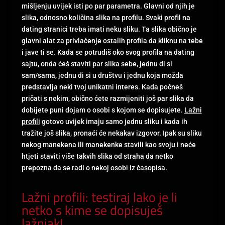
mišljenju uvijek isti po par parametra. Glavni od njih je
slika, odnosno količina slika na profilu. Svaki profil na
dating stranici treba imati neku sliku. Ta slika obično je
glavni alat za privlačenje ostalih profila da kliknu na tebe
i jave ti se. Kada se potrudiš oko svog profila na dating
sajtu, onda ćeš staviti par slika sebe, jednu di si
sam/sama, jednu di si u društvu i jednu koja možda
predstavlja neki tvoj unikatni interes. Kada počneš
pričati s nekim, obično ćete razmijeniti još par slika da
dobijete puni dojam o osobi s kojom se dopisujete.
Lažni
profili
gotovo uvijek imaju samo jednu sliku i kada ih
tražite još slika, pronaći će nekakav izgovor. Ipak su sliku
nekog manekena ili manekenke stavili kao svoju i neće
htjeti staviti više takvih slika od straha da netko
prepozna da se radi o nekoj osobi iz časopisa.
Lažni profili: testiraj lako je li
netko s kime se dopisuješ
lažnjak!