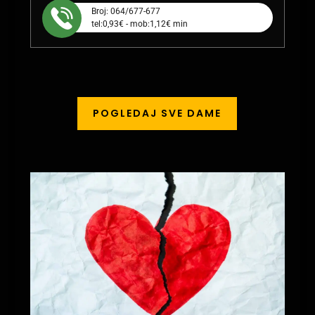
Broj: 064/677-677
tel:0,93€ - mob:1,12€ min
POGLEDAJ SVE DAME