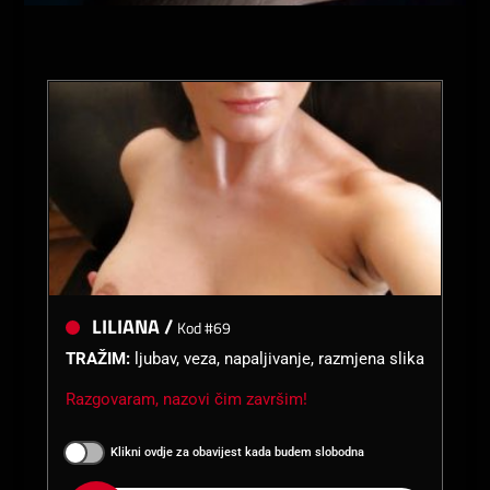
LILIANA /
Kod #69
TRAŽIM:
ljubav, veza, napaljivanje, razmjena slika
Razgovaram, nazovi čim završim!
Klikni ovdje za obavijest kada budem slobodna