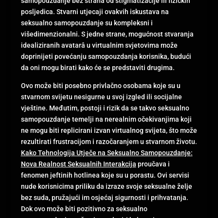
samopouzdanje bez straha od stigmatizacije ili fizičkih
posljedica. Stvarni utjecaji ovakvih iskustava na
seksualno samopouzdanje su kompleksni i
višedimenzionalni. S jedne strane, mogućnost stvaranja
idealiziranih avatarâ u virtualnim svjetovima može
doprinijeti povećanju samopouzdanja korisnika, budući
da oni mogu birati kako će se predstaviti drugima.
Ovo može biti posebno privlačno osobama koje su u
stvarnom svijetu nesigurne u svoj izgled ili socijalne
vještine. Međutim, postoji i rizik da se takvo seksualno
samopouzdanje temelji na nerealnim očekivanjima koji
ne mogu biti replicirani izvan virtualnog svijeta, što može
rezultirati frustracijom i razočaranjem u stvarnom životu.
Kako Tehnologija Utječe na Seksualno Samopouzdanje:
Nova Realnost Seksualnih Interakcija
proučava i
fenomen jeftinih hotlinea koje su u porastu. Ovi servisi
nude korisnicima priliku da izraze svoje seksualne želje
bez suda, pružajući im osjećaj sigurnosti i prihvatanja.
Dok ovo može biti pozitivno za seksualno