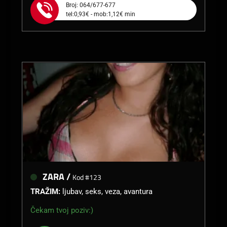
Broj: 064/677-677
tel:0,93€ - mob:1,12€ min
ZARA /
Kod #123
TRAŽIM:
ljubav, seks, veza, avantura
Čekam tvoj poziv:)