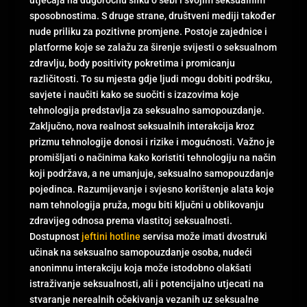
utjecaja na dugoročnu sliku o sebi i svojim seksualnim
sposobnostima. S druge strane, društveni mediji također
nude priliku za pozitivne promjene. Postoje zajednice i
platforme koje se zalažu za širenje svijesti o seksualnom
zdravlju, body positivity pokretima i promicanju
različitosti. To su mjesta gdje ljudi mogu dobiti podršku,
savjete i naučiti kako se suočiti s izazovima koje
tehnologija predstavlja za seksualno samopouzdanje.
Zaključno, nova realnost seksualnih interakcija kroz
prizmu tehnologije donosi i rizike i mogućnosti. Važno je
promišljati o načinima kako koristiti tehnologiju na način
koji podržava, a ne umanjuje, seksualno samopouzdanje
pojedinca. Razumijevanje i svjesno korištenje alata koje
nam tehnologija pruža, mogu biti ključni u oblikovanju
zdravijeg odnosa prema vlastitoj seksualnosti.
Dostupnost
jeftini hotline
servisa može imati dvostruki
učinak na seksualno samopouzdanje osoba, nudeći
anonimnu interakciju koja može istodobno olakšati
istraživanje seksualnosti, ali i potencijalno utjecati na
stvaranje nerealnih očekivanja vezanih uz seksualne