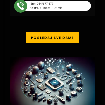
Broj: 064/677-677
tel:0,93€ - mob:1,12€ min
POGLEDAJ SVE DAME