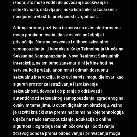
izbora, što može voditi do povećanja očekivanja i
selektivnosti, ostavljajući neke korisnike razočarane i
nesigurne u vlastitu privlačnost i vrijednost.
S druge strane, pozitivna iskustva na ovim platformama
mogu potaknuti osobu da se osjeća poželjnije i
privlačnije, čime se povećava i njihovo seksualno
samopouzdanje. U kontekstu
Kako Tehnologija Utječe na
Seksualno Samopouzdanje: Nova Realnost Seksualnih
Interakcija
, ne smijemo zanemariti ni jeftine hotline
servise, koji pružaju anonimnu i odmah dostupnu
seksualnu interakciju. Iako ovi servisi mogu djelovati kao
siguran prostor za istraživanje i izražavanje
seksualnosti, dovode i do pitanja o održivosti i
autentičnosti seksualnog samopouzdanja izgrađenog na
ovakvim temeljima. U ovom digitalnom okruženju, važno
je razviti kritički stav prema načinima na koje tehnologija
utječe na naše samopouzdanje. Edukacija o online
sigurnosti, izgradnja realnih očekivanja i održavanje
zdravog odnosa prema odbacivanju i prihvaćanju mogu