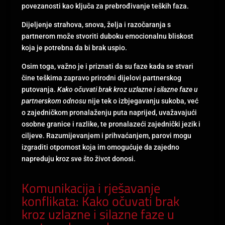
povezanosti kao ključa za prebrođivanje teških faza.
Dijeljenje strahova, snova, želja i razočaranja s
partnerom može stvoriti duboku emocionalnu bliskost
koja je potrebna da bi brak uspio.
Osim toga, važno je i priznati da su faze kada se stvari
čine teškima zapravo prirodni dijelovi partnerskog
putovanja.
Kako očuvati brak kroz uzlazne i silazne faze u
partnerskom odnosu
nije tek o izbjegavanju sukoba, već
o zajedničkom pronalaženju puta naprijed, uvažavajući
osobne granice i razlike, te pronalazeći zajednički jezik i
ciljeve. Razumijevanjem i prihvaćanjem, parovi mogu
izgraditi otpornost koja im omogućuje da zajedno
napreduju kroz sve što život donosi.
Komunikacija i rješavanje
konflikata: Kako očuvati brak
kroz uzlazne i silazne faze u