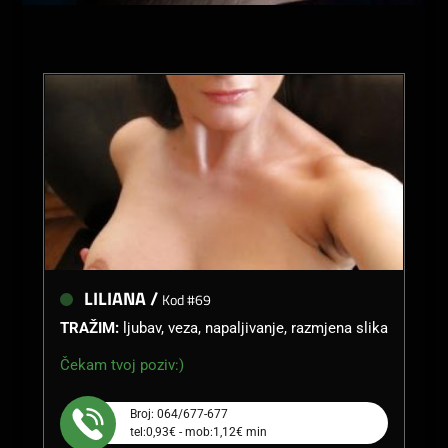
LILIANA /
Kod #69
TRAŽIM:
ljubav, veza, napaljivanje, razmjena slika
Čekam tvoj poziv:)
Broj: 064/677-677
tel:0,93€ - mob:1,12€ min