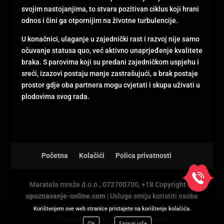
svojim nastojanjima, to stvara pozitivan ciklus koji hrani
odnos i čini ga otpornijim na životne turbulencije.
U konačnici, ulaganje u zajednički rast i razvoj nije samo
očuvanje statusa quo, već aktivno unaprjeđenje kvalitete
braka. S parovima koji su predani zajedničkom uspjehu i
sreći, izazovi postaju manje zastrašujući, a brak postaje
prostor gdje oba partnera mogu cvjetati i skupa uživati u
plodovima svog rada.
Početna
Kolačići
Polica privatnosti
Maratela mreže d.o.o., 072700700, +18 Copyright Ⓒ
upoznavanje-online.com
| Usluge smiju koristiti osobe
starije od +18 godina.
Korištenjem ove web stranice pristajete na korištenje kolačića.
Partnerski portali:
Osobni kontakti
Ok
Saznaj više