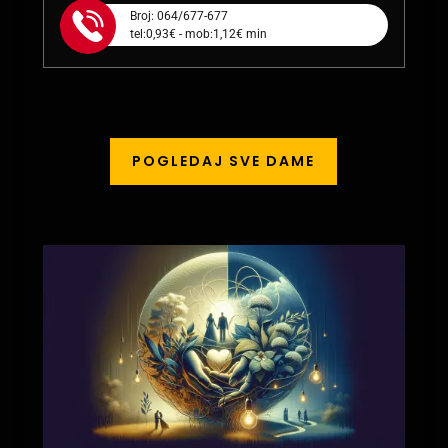
Broj: 064/677-677
tel:0,93€ - mob:1,12€ min
POGLEDAJ SVE DAME