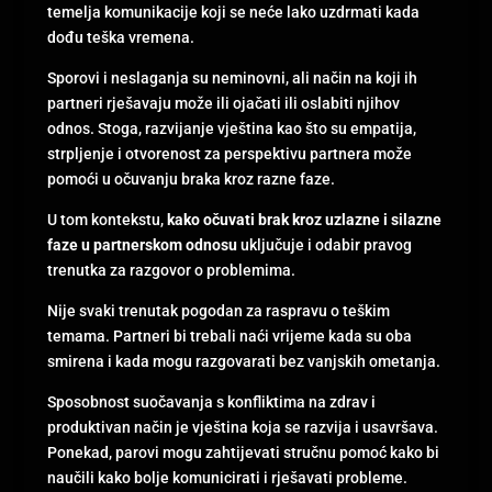
temelja komunikacije koji se neće lako uzdrmati kada
dođu teška vremena.
Sporovi i neslaganja su neminovni, ali način na koji ih
partneri rješavaju može ili ojačati ili oslabiti njihov
odnos. Stoga, razvijanje vještina kao što su empatija,
strpljenje i otvorenost za perspektivu partnera može
pomoći u očuvanju braka kroz razne faze.
U tom kontekstu,
kako očuvati brak kroz uzlazne i silazne
faze u partnerskom odnosu
uključuje i odabir pravog
trenutka za razgovor o problemima.
Nije svaki trenutak pogodan za raspravu o teškim
temama. Partneri bi trebali naći vrijeme kada su oba
smirena i kada mogu razgovarati bez vanjskih ometanja.
Sposobnost suočavanja s konfliktima na zdrav i
produktivan način je vještina koja se razvija i usavršava.
Ponekad, parovi mogu zahtijevati stručnu pomoć kako bi
naučili kako bolje komunicirati i rješavati probleme.