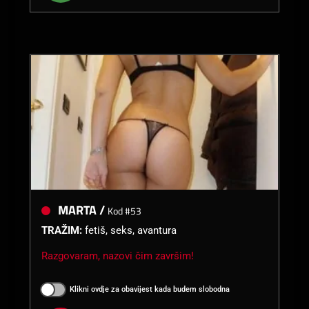
MARTA /
Kod #53
TRAŽIM:
fetiš, seks, avantura
Razgovaram, nazovi čim završim!
Klikni ovdje za obavijest kada budem slobodna