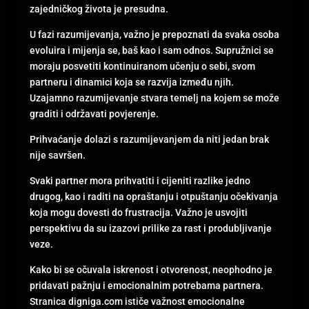
zajedničkog života je presudna.
U fazi razumijevanja, važno je prepoznati da svaka osoba
evoluira i mijenja se, baš kao i sam odnos. Supružnici se
moraju posvetiti kontinuiranom učenju o sebi, svom
partneru i dinamici koja se razvija između njih.
Uzajamno razumijevanje stvara temelj na kojem se može
graditi i održavati povjerenje.
Prihvaćanje dolazi s razumijevanjem da niti jedan brak
nije savršen.
Svaki partner mora prihvatiti i cijeniti razlike jedno
drugog, kao i raditi na opraštanju i otpuštanju očekivanja
koja mogu dovesti do frustracija. Važno je usvojiti
perspektivu da su izazovi prilike za rast i produbljivanje
veze.
Kako bi se očuvala iskrenost i otvorenost, neophodno je
pridavati pažnju i emocionalnim potrebama partnera.
Stranica digniga.com ističe važnost emocionalne