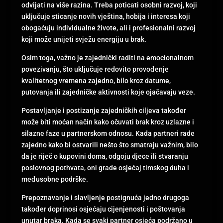
odvijati na više razina. Treba poticati osobni razvoj, koji
uključuje sticanje novih vještina, hobija i interesa koji
obogaćuju individualne živote, ali i profesionalni razvoj
koji može unijeti svježu energiju u brak.
Osim toga, važno je zajednički raditi na emocionalnom
povezivanju, što uključuje redovito provođenje
kvalitetnog vremena zajedno, bilo kroz datume,
putovanja ili zajedničke aktivnosti koje ojačavaju veze.
Postavljanje i postizanje zajedničkih ciljeva također
može biti moćan način kako očuvati brak kroz uzlazne i
silazne faze u partnerskom odnosu. Kada partneri rade
zajedno kako bi ostvarili nešto što smatraju važnim, bilo
da je riječ o kupovini doma, odgoju djece ili stvaranju
poslovnog pothvata, oni grade osjećaj timskog duha i
međusobne podrške.
Prepoznavanje i slavljenje postignuća jedno drugoga
također doprinosi osjećaju cijenjenosti i poštovanja
unutar braka. Kada se svaki partner osjeća podržano u