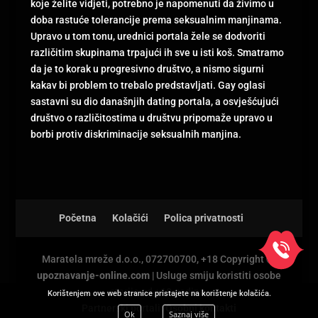
koje želite vidjeti, potrebno je napomenuti da živimo u
doba rastuće tolerancije prema seksualnim manjinama.
Upravo u tom tonu, urednici portala žele se dodvoriti
različitim skupinama trpajući ih sve u isti koš. Smatramo
da je to korak u progresivno društvo, a nismo sigurni
kakav bi problem to trebalo predstavljati. Gay oglasi
sastavni su dio današnjih dating portala, a osvješćujući
društvo o različitostima u društvu pripomaže upravo u
borbi protiv diskriminacije seksualnih manjina.
Početna
Kolačići
Polica privatnosti
Maratela mreže d.o.o., 072700700, +18 Copyright Ⓒ
upoznavanje-online.com
| Usluge smiju koristiti osobe
starije od +18 godina.
Korištenjem ove web stranice pristajete na korištenje kolačića.
Partnerski portali:
Osobni kontakti
Ok
Saznaj više