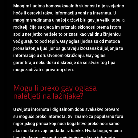
Mnogim ljudima homoseksualnih sklonosti nije svejedno
hoće li ostaviti takvu informaciju vani na internetu. U
mnogim sredinama u našoj državi biti gay je veliki tabu, a
roditelji čija su djeca im priznala sklonosti prema istom
spolu nerijetko ne žele to priznati kao validnu činjenicu
već guraju to pod tepih.
Gay oglasi
jedna su od metoda
pronalaženja ljudi jer osiguravaju izostanak dijeljenja te
informacije u društvenom okruženju. Gay oglasi
garantiraju neku dozu diskrecije da se stvari tog tipa
mogu zadržati u privatnoj sferi.
Mogu li preko gay oglasa
naletjeti na lažnjake?
U svijetu interneta i digitalnom dobu svakakve prevare
su moguće preko interneta. Svi znamo za popularnu foru
nigerijskog princa koji nudi bogatstvo preko noći samo
ako mu date svoje podatke iz banke. Hvala bogu, većina
ljudi je danas upoznata s činjenicom da na internetu