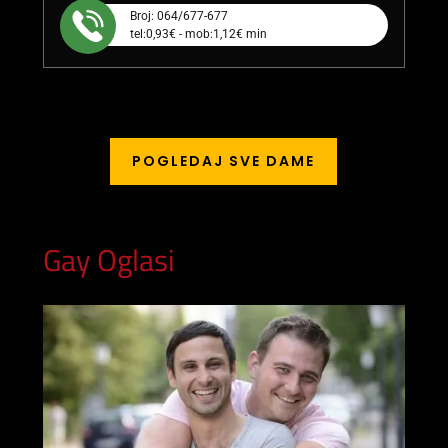
Broj: 064/677-677
tel:0,93€ - mob:1,12€ min
POGLEDAJ SVE DAME
Gay Oglasi