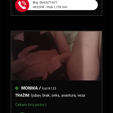
Broj: 064/677-677
tel:0,93€ - mob:1,12€ min
MONIKA /
Kod #133
TRAŽIM:
ljubav, brak, seks, avantura, veza
Čekam tvoj poziv:)