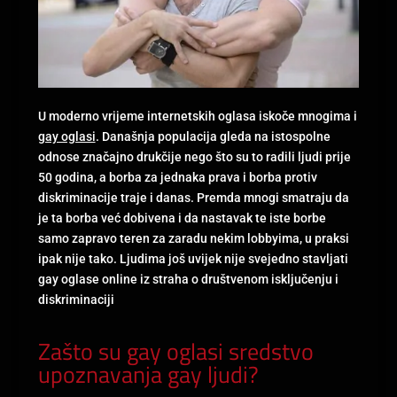
U moderno vrijeme internetskih oglasa iskoče mnogima i
gay oglasi
. Današnja populacija gleda na istospolne
odnose značajno drukčije nego što su to radili ljudi prije
50 godina, a borba za jednaka prava i borba protiv
diskriminacije traje i danas. Premda mnogi smatraju da
je ta borba već dobivena i da nastavak te iste borbe
samo zapravo teren za zaradu nekim lobbyima, u praksi
ipak nije tako. Ljudima još uvijek nije svejedno stavljati
gay oglase online iz straha o društvenom isključenju i
diskriminaciji
Zašto su gay oglasi sredstvo
upoznavanja gay ljudi?