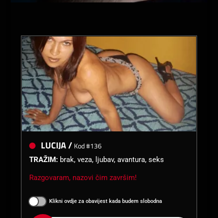
LUCIJA /
Kod #136
TRAŽIM:
brak, veza, ljubav, avantura, seks
Razgovaram, nazovi čim završim!
Klikni ovdje za obavijest kada budem slobodna