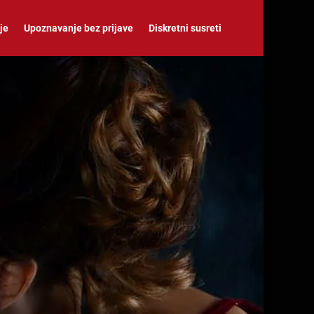
je
Upoznavanje bez prijave
Diskretni susreti