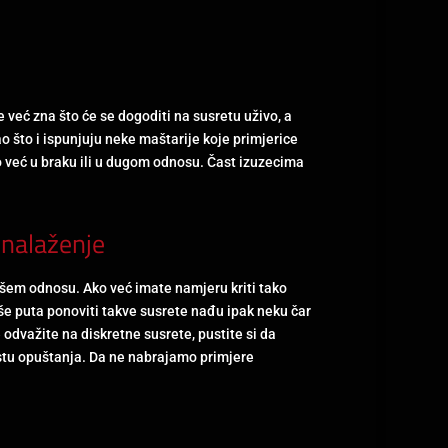
 već zna što će se dogoditi na susretu uživo, a
ao što i ispunjuju neke maštarije koje primjerice
o već u braku ili u dugom odnosu. Čast izuzecima
 nalaženje
vašem odnosu. Ako već imate namjeru kriti tako
više puta ponoviti takve susrete nađu ipak neku čar
odvažite na diskretne susrete, pustite si da
vrstu opuštanja. Da ne nabrajamo primjere