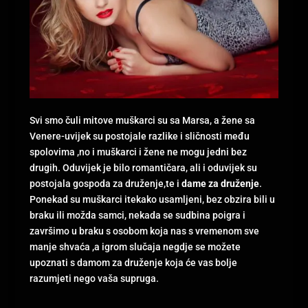
Svi smo čuli mitove muškarci su sa Marsa, a žene sa
Venere-uvijek su postojale razlike i sličnosti među
spolovima ,no i muškarci i žene ne mogu jedni bez
drugih. Oduvijek je bilo romantičara, ali i oduvijek su
postojala gospoda za druženje,te i
dame za druženje
.
Ponekad su muškarci itekako usamljeni, bez obzira bili u
braku ili možda samci, nekada se sudbina poigra i
završimo u braku s osobom koja nas s vremenom sve
manje shvaća ,a igrom slučaja negdje se možete
upoznati s damom za druženje koja će vas bolje
razumjeti nego vaša supruga.