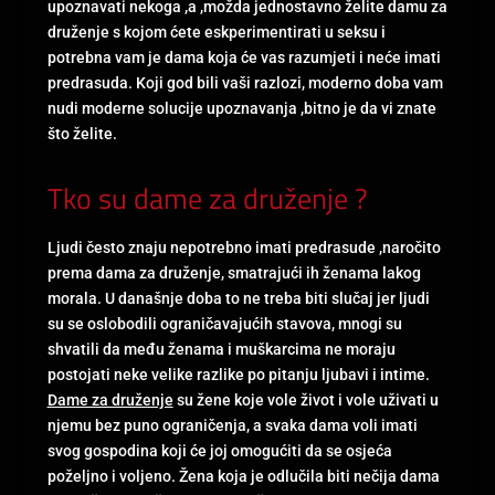
upoznavati nekoga ,a ,možda jednostavno želite damu za
druženje s kojom ćete eskperimentirati u seksu i
potrebna vam je dama koja će vas razumjeti i neće imati
predrasuda. Koji god bili vaši razlozi, moderno doba vam
nudi moderne solucije upoznavanja ,bitno je da vi znate
što želite.
Tko su dame za druženje ?
Ljudi često znaju nepotrebno imati predrasude ,naročito
prema dama za druženje, smatrajući ih ženama lakog
morala. U današnje doba to ne treba biti slučaj jer ljudi
su se oslobodili ograničavajućih stavova, mnogi su
shvatili da među ženama i muškarcima ne moraju
postojati neke velike razlike po pitanju ljubavi i intime.
Dame za druženje
su žene koje vole život i vole uživati u
njemu bez puno ograničenja, a svaka dama voli imati
svog gospodina koji će joj omogućiti da se osjeća
poželjno i voljeno. Žena koja je odlučila biti nečija dama