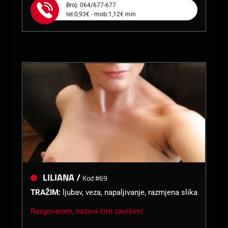
Broj: 064/677-677
tel:0,93€ - mob:1,12€ min
LILIANA /
Kod #69
TRAŽIM:
ljubav, veza, napaljivanje, razmjena slika
Razgovaram, nazovi čim završim!