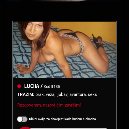
LUCIJA /
Kod #136
TRAŽIM:
brak, veza, ljubav, avantura, seks
Razgovaram, nazovi čim završim!
Klikni ovdje za obavijest kada budem slobodna