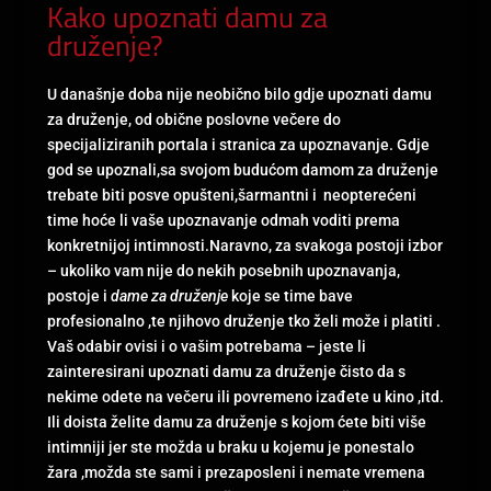
Kako upoznati damu za
druženje?
U današnje doba nije neobično bilo gdje upoznati damu
za druženje, od obične poslovne večere do
specijaliziranih portala i stranica za upoznavanje. Gdje
god se upoznali,sa svojom budućom damom za druženje
trebate biti posve opušteni,šarmantni i neopterećeni
time hoće li vaše upoznavanje odmah voditi prema
konkretnijoj intimnosti.Naravno, za svakoga postoji izbor
– ukoliko vam nije do nekih posebnih upoznavanja,
postoje i
dame za druženje
koje se time bave
profesionalno ,te njihovo druženje tko želi može i platiti .
Vaš odabir ovisi i o vašim potrebama – jeste li
zainteresirani upoznati damu za druženje čisto da s
nekime odete na večeru ili povremeno izađete u kino ,itd.
Ili doista želite damu za druženje s kojom ćete biti više
intimniji jer ste možda u braku u kojemu je ponestalo
žara ,možda ste sami i prezaposleni i nemate vremena