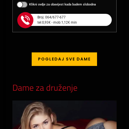
Klikni ovdje za obavijest kada budem slobodna
Broj: 064/677-677
tel:0,93€ - mob:1,12€ min
POGLEDAJ SVE DAME
Dame za druženje